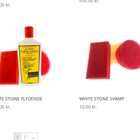
650,00
kr.
,00
kr.
TE STONE FLYDENDE
WHITE STONE SVAMP
,00
kr.
10,00
kr.
1
2
→