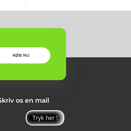
KØB NU
Skriv os en mail
Tryk her !